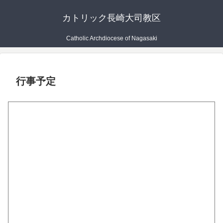
カトリック長崎大司教区
Catholic Archdiocese of Nagasaki
行事予定