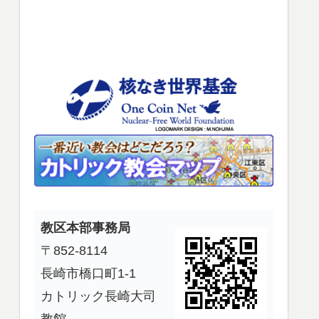
使
っ
て
く
だ
さ
い。
教区本部事務局
〒852-8114
長崎市橋口町1-1
カトリック長崎大司
教館