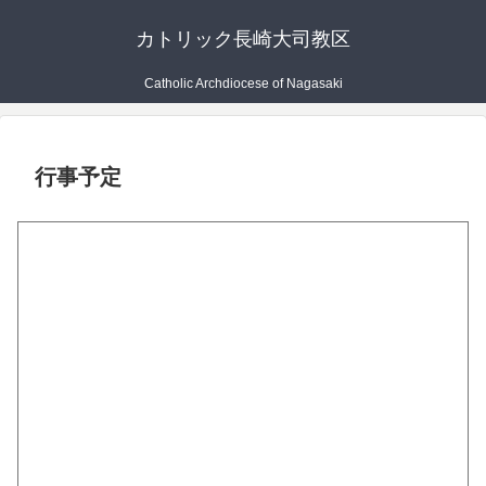
カトリック長崎大司教区
Catholic Archdiocese of Nagasaki
行事予定