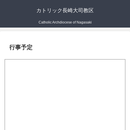
カトリック長崎大司教区
Catholic Archdiocese of Nagasaki
行事予定