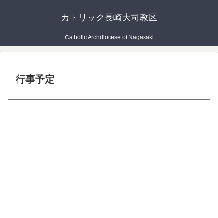
カトリック長崎大司教区
Catholic Archdiocese of Nagasaki
行事予定