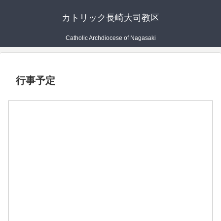
カトリック長崎大司教区
Catholic Archdiocese of Nagasaki
行事予定