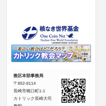
使
っ
て
く
だ
さ
い。
教区本部事務局
〒852-8114
長崎市橋口町1-1
カトリック長崎大司
教館