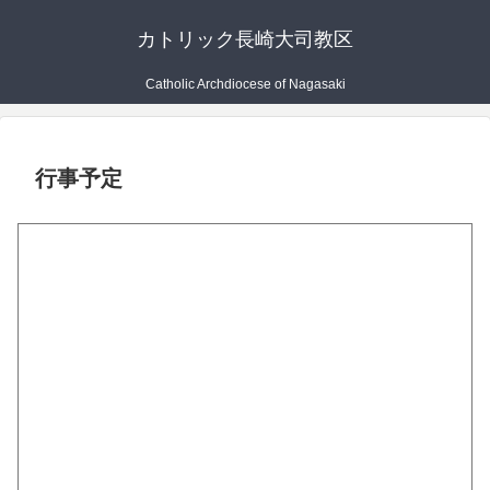
カトリック長崎大司教区
Catholic Archdiocese of Nagasaki
行事予定