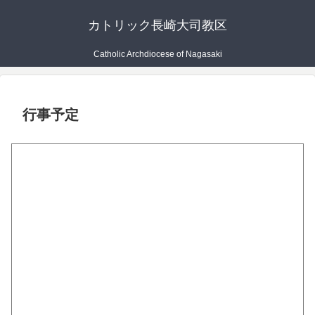
カトリック長崎大司教区
Catholic Archdiocese of Nagasaki
行事予定