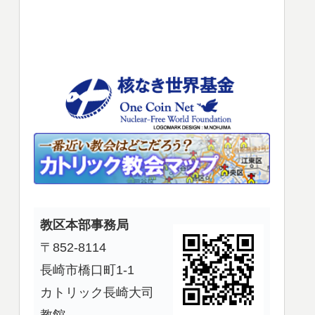
使
っ
て
く
だ
さ
い。
教区本部事務局
〒852-8114
長崎市橋口町1-1
カトリック長崎大司
教館