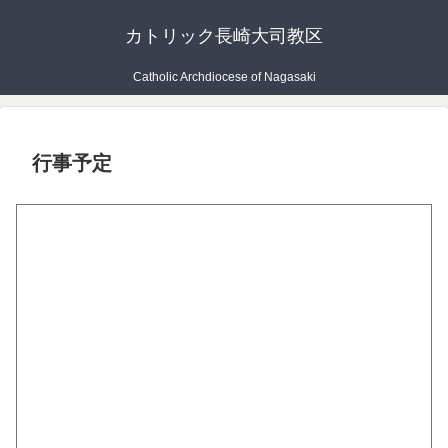
カトリック長崎大司教区
Catholic Archdiocese of Nagasaki
行事予定