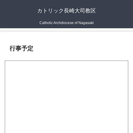
カトリック長崎大司教区
Catholic Archdiocese of Nagasaki
行事予定