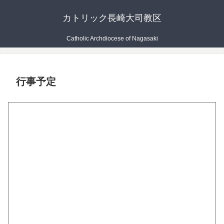
カトリック長崎大司教区
Catholic Archdiocese of Nagasaki
行事予定