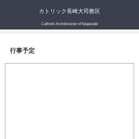
カトリック長崎大司教区
Catholic Archdiocese of Nagasaki
行事予定