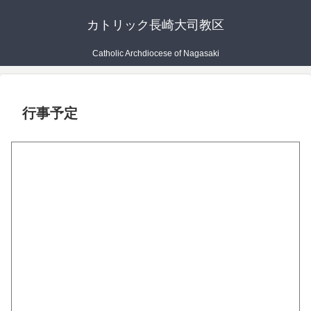
カトリック長崎大司教区
Catholic Archdiocese of Nagasaki
行事予定