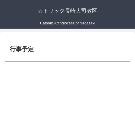
カトリック長崎大司教区
Catholic Archdiocese of Nagasaki
行事予定