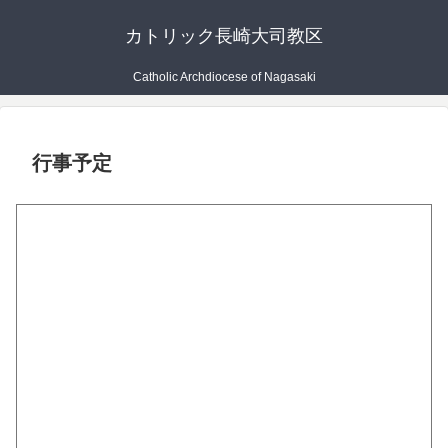
カトリック長崎大司教区
Catholic Archdiocese of Nagasaki
行事予定