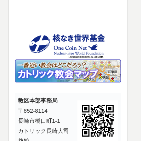
使
っ
て
く
だ
さ
い。
教区本部事務局
〒852-8114
長崎市橋口町1-1
カトリック長崎大司
教館