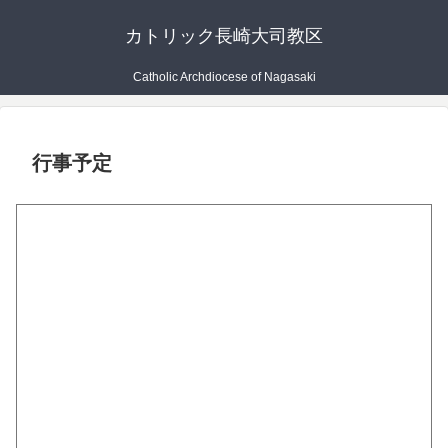
カトリック長崎大司教区
Catholic Archdiocese of Nagasaki
行事予定