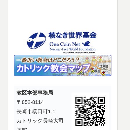
使
っ
て
く
だ
さ
い。
教区本部事務局
〒852-8114
長崎市橋口町1-1
カトリック長崎大司
教館