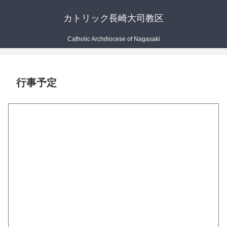
カトリック長崎大司教区
Catholic Archdiocese of Nagasaki
行事予定