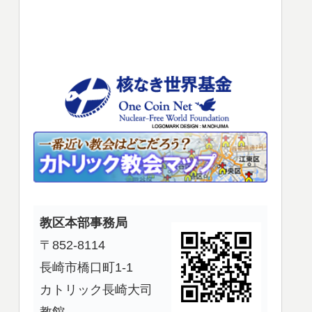
使
っ
て
く
だ
さ
い。
教区本部事務局
〒852-8114
長崎市橋口町1-1
カトリック長崎大司
教館