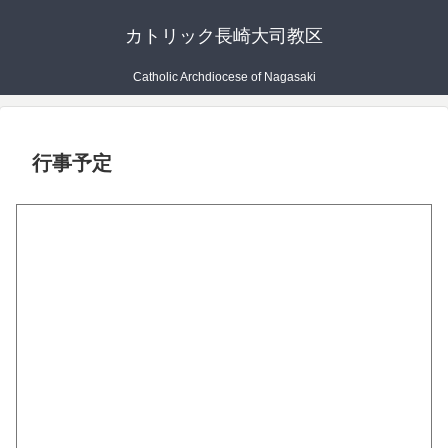
カトリック長崎大司教区
Catholic Archdiocese of Nagasaki
行事予定