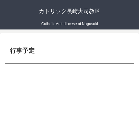
カトリック長崎大司教区
Catholic Archdiocese of Nagasaki
行事予定