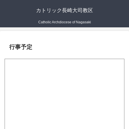
カトリック長崎大司教区
Catholic Archdiocese of Nagasaki
行事予定