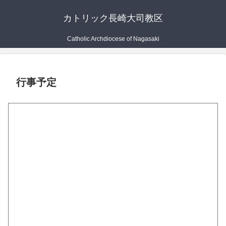
カトリック長崎大司教区
Catholic Archdiocese of Nagasaki
行事予定