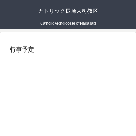
カトリック長崎大司教区
Catholic Archdiocese of Nagasaki
行事予定