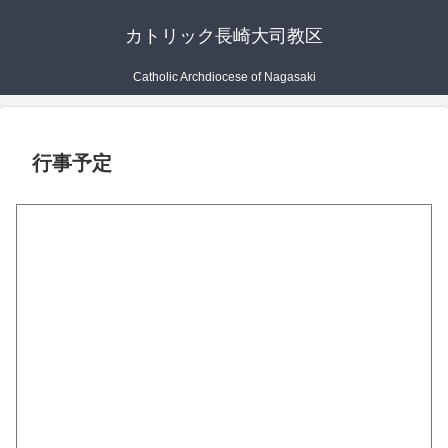
カトリック長崎大司教区
Catholic Archdiocese of Nagasaki
行事予定