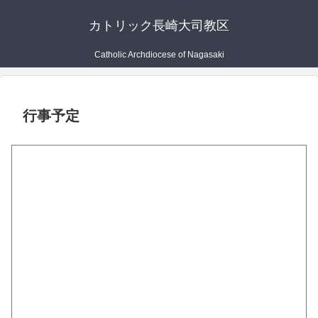
カトリック長崎大司教区
Catholic Archdiocese of Nagasaki
行事予定