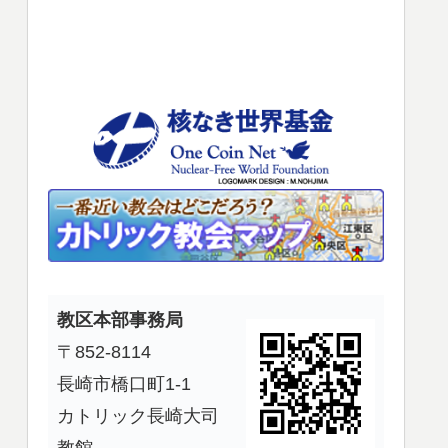
使
っ
て
く
だ
さ
い。
教区本部事務局
〒852-8114
長崎市橋口町1-1
カトリック長崎大司
教館