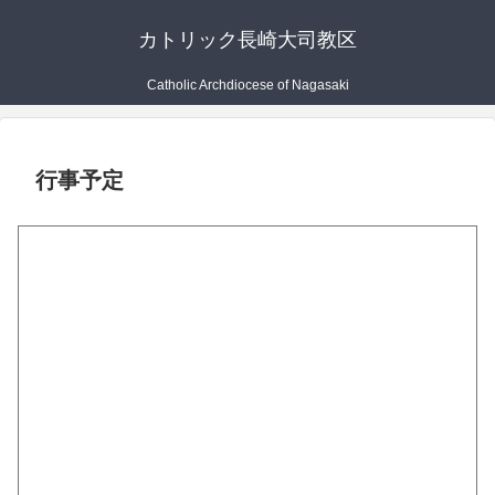
カトリック長崎大司教区
Catholic Archdiocese of Nagasaki
行事予定