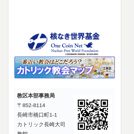
使
っ
て
く
だ
さ
い。
教区本部事務局
〒852-8114
長崎市橋口町1-1
カトリック長崎大司
教館