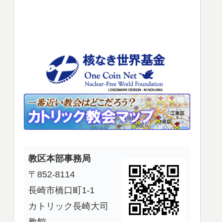
使
っ
て
く
だ
さ
い。
教区本部事務局
〒852-8114
長崎市橋口町1-1
カトリック長崎大司
教館