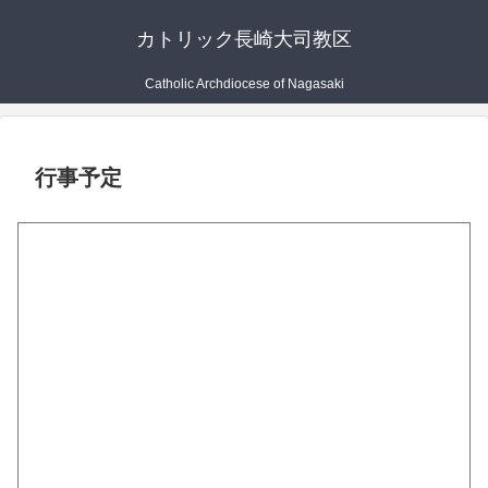
カトリック長崎大司教区
Catholic Archdiocese of Nagasaki
行事予定