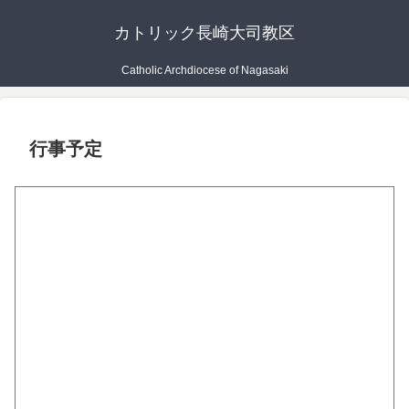
カトリック長崎大司教区
Catholic Archdiocese of Nagasaki
行事予定