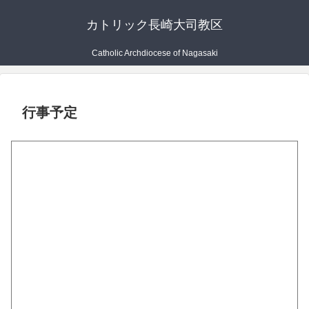
カトリック長崎大司教区
Catholic Archdiocese of Nagasaki
行事予定