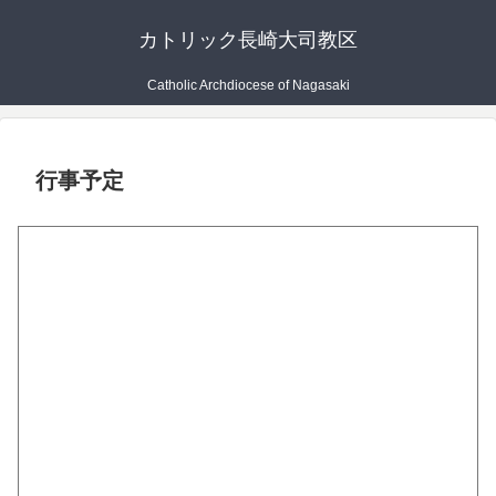
カトリック長崎大司教区
Catholic Archdiocese of Nagasaki
行事予定