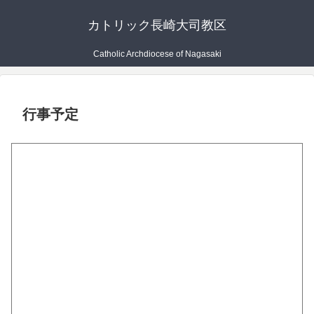
カトリック長崎大司教区
Catholic Archdiocese of Nagasaki
行事予定