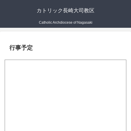
カトリック長崎大司教区
Catholic Archdiocese of Nagasaki
行事予定