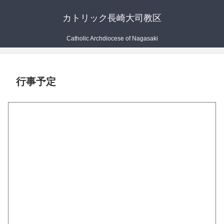
カトリック長崎大司教区
Catholic Archdiocese of Nagasaki
行事予定