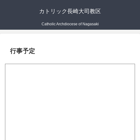
カトリック長崎大司教区
Catholic Archdiocese of Nagasaki
行事予定