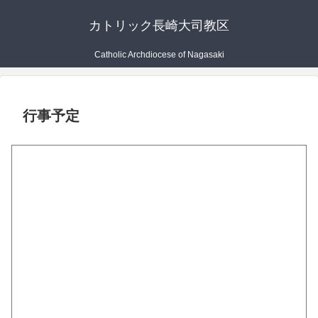
カトリック長崎大司教区
Catholic Archdiocese of Nagasaki
行事予定