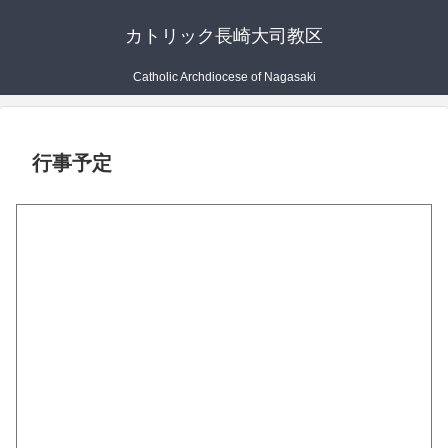
カトリック長崎大司教区
Catholic Archdiocese of Nagasaki
行事予定