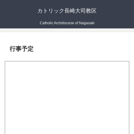
カトリック長崎大司教区
Catholic Archdiocese of Nagasaki
行事予定