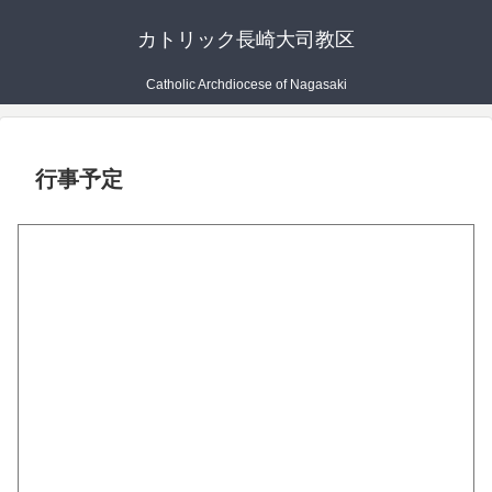
カトリック長崎大司教区
Catholic Archdiocese of Nagasaki
行事予定