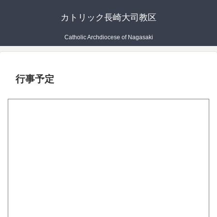
カトリック長崎大司教区
Catholic Archdiocese of Nagasaki
行事予定