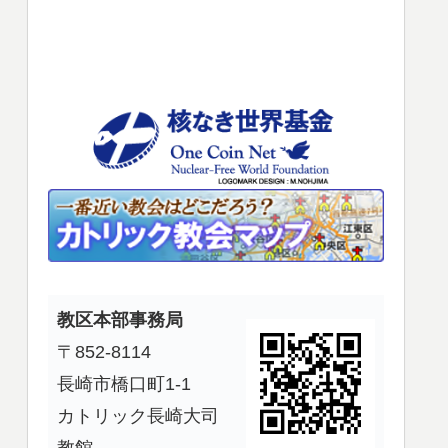
使
っ
て
く
だ
さ
い。
教区本部事務局
〒852-8114
長崎市橋口町1-1
カトリック長崎大司
教館