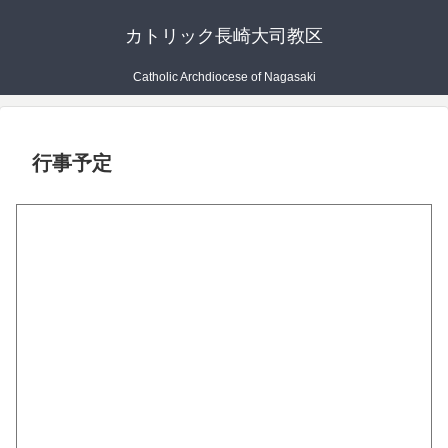
カトリック長崎大司教区
Catholic Archdiocese of Nagasaki
行事予定