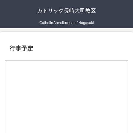
カトリック長崎大司教区
Catholic Archdiocese of Nagasaki
行事予定