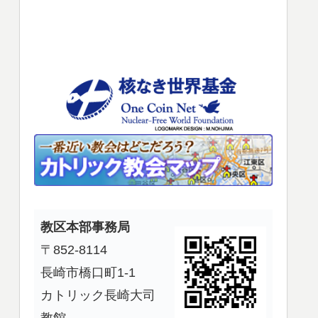
使
っ
て
く
だ
さ
い。
教区本部事務局
〒852-8114
長崎市橋口町1-1
カトリック長崎大司
教館